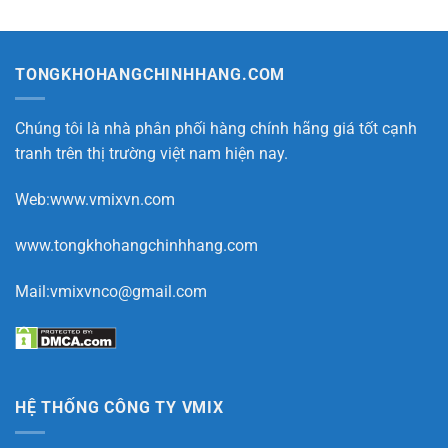
trình
phục
có
phương
hiệu
đạt
pháp
quả
yêu
chống
nhất
cầu
thấm
không
phổ
biến
TONGKHOHANGCHINHHANG.COM
hiện
nay
Chúng tôi là nhà phân phối hàng chính hãng giá tốt cạnh
tranh trên thị trường việt nam hiện nay.
Web:www.vmixvn.com
www.tongkhohangchinhhang.com
Mail:vmixvnco@gmail.com
HỆ THỐNG CÔNG TY VMIX