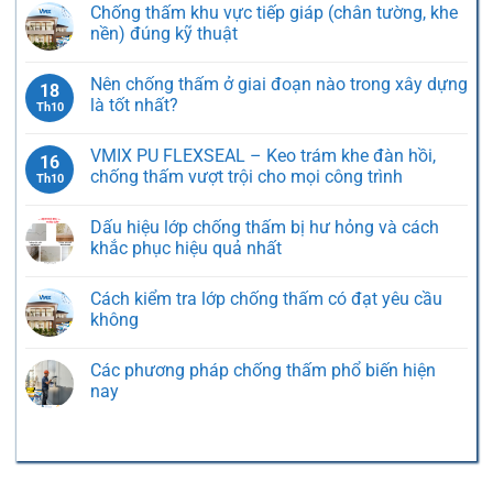
Chống thấm khu vực tiếp giáp (chân tường, khe
Hồi
toàn
Ngược
bình
Cao
diện
–
luận
nền) đúng kỹ thuật
Cấp,
cho
Giải
ở
Bền
mọi
Pháp
Các
Không
Vững
công
Hiệu
nguyên
có
Nên chống thấm ở giai đoạn nào trong xây dựng
Theo
trình
Quả
nhân
bình
18
Thời
hiện
Cho
gây
luận
là tốt nhất?
Th10
Gian
đại
Công
thấm
ở
Trình
nước
Chống
Không
Bị
phổ
thấm
có
VMIX PU FLEXSEAL – Keo trám khe đàn hồi,
Thấm
biến
khu
bình
16
Từ
trong
vực
luận
chống thấm vượt trội cho mọi công trình
Th10
Phía
nhà
tiếp
ở
Trong
ở
giáp
Nên
Không
và
(chân
chống
có
Dấu hiệu lớp chống thấm bị hư hỏng và cách
cách
tường,
thấm
bình
phòng
khe
ở
luận
khắc phục hiệu quả nhất
tránh
nền)
giai
ở
hiệu
đúng
đoạn
VMIX
Không
quả
kỹ
nào
PU
có
Cách kiểm tra lớp chống thấm có đạt yêu cầu
thuật
trong
FLEXSEAL
bình
xây
–
luận
không
dựng
Keo
ở
là
trám
Dấu
Không
tốt
khe
hiệu
có
Các phương pháp chống thấm phổ biến hiện
nhất?
đàn
lớp
bình
hồi,
chống
luận
nay
chống
thấm
ở
thấm
bị
Cách
Không
vượt
hư
kiểm
có
trội
hỏng
tra
bình
cho
và
lớp
luận
mọi
cách
chống
ở
công
khắc
thấm
Các