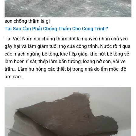
sơn chống thấm là gì
Tại Sao Cần Phải Chống Thấm Cho Công Trình?
Tại Việt Nam nói chung thấm dột là nguyên nhân chủ yếu
gây hại và làm giảm tuổi thọ của công trình. Nước rò rỉ qua
các mạch ngừng bê tông, khe tiếp giáp, khe nứt bê tông sẽ
làm hoen rỉ sắt, thép làm bẩn tưởng, loang nở sơn, vôi ve
trần… Làm hư hỏng các thiết bị trong nhà do ẩm mốc, độ
ẩm cao…