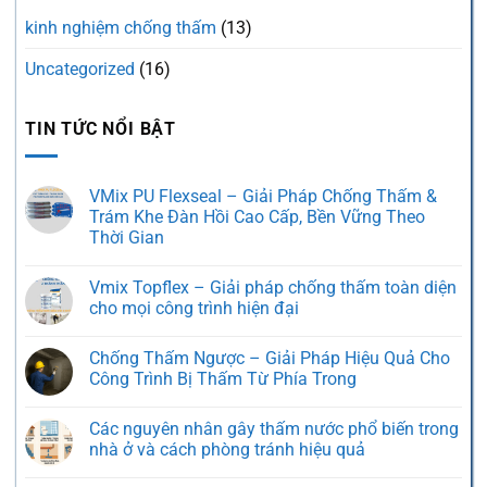
kinh nghiệm chống thấm
(13)
Uncategorized
(16)
TIN TỨC NỔI BẬT
VMix PU Flexseal – Giải Pháp Chống Thấm &
Trám Khe Đàn Hồi Cao Cấp, Bền Vững Theo
Thời Gian
Không
có
Vmix Topflex – Giải pháp chống thấm toàn diện
bình
luận
cho mọi công trình hiện đại
ở
VMix
Không
PU
có
Chống Thấm Ngược – Giải Pháp Hiệu Quả Cho
Flexseal
bình
–
luận
Công Trình Bị Thấm Từ Phía Trong
Giải
ở
Pháp
Vmix
Không
Chống
Topflex
có
Các nguyên nhân gây thấm nước phổ biến trong
Thấm
–
bình
&
Giải
luận
nhà ở và cách phòng tránh hiệu quả
Trám
pháp
ở
Khe
chống
Chống
Không
Đàn
thấm
Thấm
có