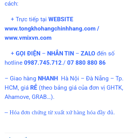
cách:
+ Trực tiếp tại
WEBSITE
www.tongkhohangchinhhang.com /
www.vmixvn.com
+
GỌI ĐIỆN
–
NHẮN TIN
–
ZALO
đến số
hotline
0987.745.712
./
07 880 880 86
– Giao hàng
NHANH
Hà Nội – Đà Nẵng – Tp.
HCM, giá
RẺ
(theo bảng giá của đơn vị GHTK,
Ahamove, GRAB…).
–
Hóa đơn chứng từ xuất xứ hàng hóa đầy đủ.