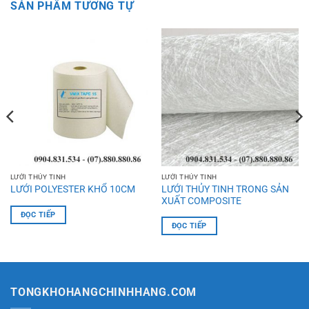
SẢN PHẨM TƯƠNG TỰ
LƯỚI THỦY TINH
LƯỚI THỦY TINH
LƯỚI THỦY TINH TRONG SẢN
LƯỚI POLYESTER KHỔ 10CM
XUẤT COMPOSITE
ĐỌC TIẾP
ĐỌC TIẾP
TONGKHOHANGCHINHHANG.COM