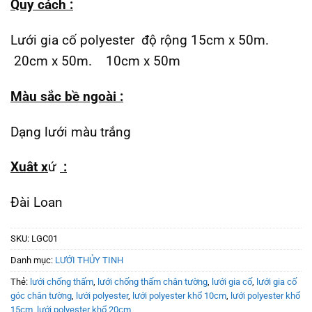
Quy cách
:
Lưới gia cố polyester độ rộng 15cm x 50m.
20cm x 50m. 10cm x 50m
Màu sắc bề ngoài
:
Dạng lưới màu trắng
Xuât x
ứ
:
Đài Loan
SKU:
LGC01
Danh mục:
LƯỚI THỦY TINH
Thẻ:
lưới chống thấm
,
lưới chống thấm chân tường
,
lưới gia cố
,
lưới gia cố
góc chân tường
,
lưới polyester
,
lưới polyester khổ 10cm
,
lưới polyester khổ
15cm
,
lưới polyester khổ 20cm