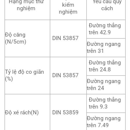
Hạng mục thử
Yêu cầu quy
kiểm
nghiệm
cách
nghiệm
Đường thẳng
trên 42.9
Độ căng
DIN 53857
(N/5cm)
Đường ngang
trên 31
Đường thẳng
trên 24.8
Tỷ lệ độ co giãn
DIN 53857
(%)
Đường ngang
trên 24
Đường thẳng
trên 9.3
Độ xé rách(N)
DIN 53859
Đường ngang
trên 7.49