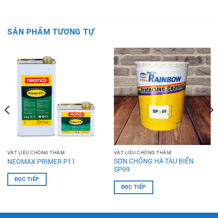
SẢN PHẨM TƯƠNG TỰ
VẬT LIỆU CHỐNG THẤM
VẬT LIỆU CHỐNG THẤM
SƠN CHỐNG HÀ TÀU BIỂN
NEOMAX PRIMER P11
SP99
ĐỌC TIẾP
ĐỌC TIẾP