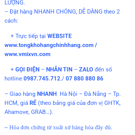
LƯỢNG.
– Đặt hàng NHANH CHÓNG, DỄ DÀNG theo 2
cách:
+ Trực tiếp tại
WEBSITE
www.tongkhohangchinhhang.com /
www.vmixvn.com
+
GỌI ĐIỆN
–
NHẮN TIN
–
ZALO
đến số
hotline
0987.745.712
./
07 880 880 86
– Giao hàng
NHANH
Hà Nội – Đà Nẵng – Tp.
HCM, giá
RẺ
(theo bảng giá của đơn vị GHTK,
Ahamove, GRAB…).
–
Hóa đơn chứng từ xuất xứ hàng hóa đầy đủ.