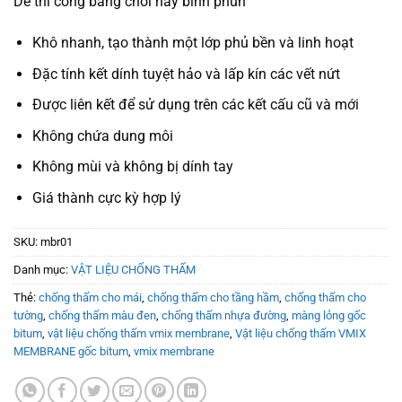
Dễ thi công bằng chổi hay bình phun
Khô nhanh, tạo thành một lớp phủ bền và linh hoạt
Đặc tính kết dính tuyệt hảo và lấp kín các vết nứt
Được liên kết để sử dụng trên các kết cấu cũ và mới
Không chứa dung môi
Không mùi và không bị dính tay
Giá thành cực kỳ hợp lý
SKU:
mbr01
Danh mục:
VẬT LIỆU CHỐNG THẤM
Thẻ:
chống thấm cho mái
,
chống thấm cho tầng hầm
,
chống thấm cho
tường
,
chống thấm màu đen
,
chống thấm nhựa đường
,
màng lỏng gốc
bitum
,
vật liệu chống thấm vmix membrane
,
Vật liệu chống thấm VMIX
MEMBRANE gốc bitum
,
vmix membrane