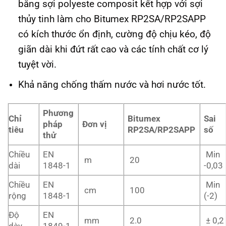
bằng sợi polyeste composit kết hợp với sợi
thủy tinh làm cho Bitumex RP2SA/RP2SAPP
có kích thước ổn định, cường độ chịu kéo, độ
giãn dài khi đứt rất cao và các tính chất cơ lý
tuyệt vời.
Khả năng chống thấm nước và hơi nước tốt.
Phương
Chỉ
Bitumex
Sai
pháp
Đơn vị
tiêu
RP2SA/RP2SAPP
số
thử
Chiều
EN
Min
m
20
dài
1848-1
-0,03
Chiều
EN
Min
cm
100
rộng
1848-1
(-2)
Độ
EN
mm
2.0
± 0,2
dày
1849-1