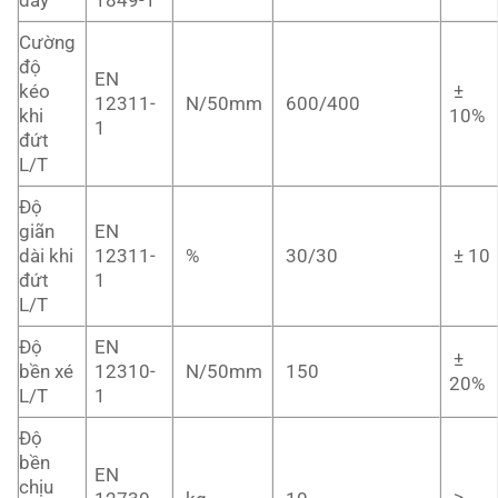
Cường
độ
EN
kéo
±
12311-
N/50mm
600/400
khi
10%
1
đứt
L/T
Độ
giãn
EN
dài khi
12311-
%
30/30
± 10
đứt
1
L/T
Độ
EN
±
bền xé
12310-
N/50mm
150
20%
L/T
1
Độ
bền
EN
chịu