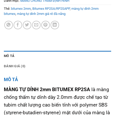
Danh mục:
MÀNG CHỐNG THẤM ĐỊNH HÌNH
Thẻ:
bitumex 2mm
,
Bitumex RP2SA/RP2SAPP
,
màng tự dính 2mm
bitumex
,
màng tự dính 2mm giá rẻ đà nẵng
MÔ TẢ
ĐÁNH GIÁ (0)
MÔ TẢ
MÀNG TỰ DÍNH 2mm BITUMEX RP2SA
là màng
chống thấm tự dính dày 2.0mm được chế tạo từ
tubim chất lượng cao biến tính với polymer SBS
(styrene-butadien-styrene) mặt dưới của màng là