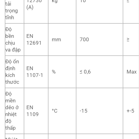
12730
kg
10
≥
tải
(A)
trọng
tĩnh
Độ
bền
EN
mm
700
≥
chịu
12691
va đập
Độ ổn
định
EN
%
≤ 0,6
Max
kích
1107-1
thước
Độ
mền
dẻo ở
EN
°
C
-15
+-5
nhiệt
1109
độ
thấp