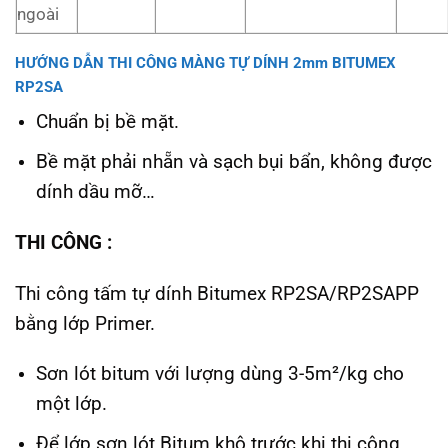
ngoài
HƯỚNG DẪN THI CÔNG MÀNG TỰ DÍNH 2mm BITUMEX
RP2SA
Chuẩn bị bề mặt.
Bề mặt phải nhẵn và sạch bụi bẩn, không được
dính dầu mỡ…
THI CÔNG :
Thi công tấm tự dính Bitumex RP2SA/RP2SAPP
bằng lớp Primer.
Sơn lót bitum với lượng dùng 3-5m²/kg cho
một lớp.
Để lớp sơn lót Bitum khô trước khi thi công