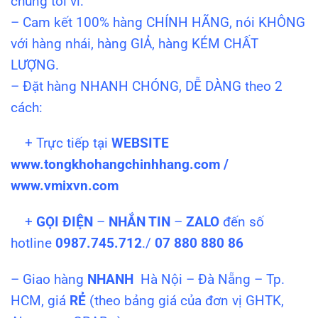
chúng tôi vì:
– Cam kết 100% hàng CHÍNH HÃNG, nói KHÔNG
với hàng nhái, hàng GIẢ, hàng KÉM CHẤT
LƯỢNG.
– Đặt hàng NHANH CHÓNG, DỄ DÀNG theo 2
cách:
+ Trực tiếp tại
WEBSITE
www.tongkhohangchinhhang.com /
www.vmixvn.com
+
GỌI ĐIỆN
–
NHẮN TIN
–
ZALO
đến số
hotline
0987.745.712
./
07 880 880 86
– Giao hàng
NHANH
Hà Nội – Đà Nẵng – Tp.
HCM, giá
RẺ
(theo bảng giá của đơn vị GHTK,