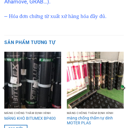
Ahamove, GRAB…).
–
Hóa đơn chứng từ xuất xứ hàng hóa đầy đủ.
SẢN PHẨM TƯƠNG TỰ
MÀNG CHỐNG THẤM ĐỊNH HÌNH
MÀNG CHỐNG THẤM ĐỊNH HÌNH
màng chống thấm tự dính
MÀNG KHÒ BITUMEX BP400
MOTER PLAS