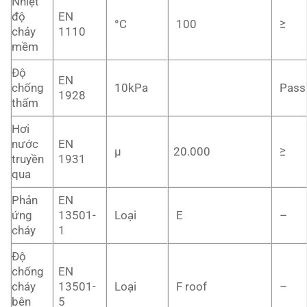
Nhiệt
độ
EN
°
C
100
≥
chảy
1110
mềm
Độ
EN
chống
10kPa
Pass
1928
thấm
Hơi
nước
EN
µ
20.000
≥
truyền
1931
qua
Phản
EN
ứng
13501-
Loại
E
–
cháy
1
Độ
chống
EN
cháy
13501-
Loại
F roof
–
bên
5